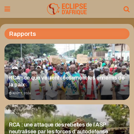
Rapports
RCA : ce que veulent réellement les ennemis de
la paix
AOÛT 7, 2026
RCA : une attaque des rebelles de l´ASP
neutralisée par les forces d’autodéfense