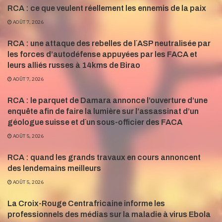
RCA : ce que veulent réellement les ennemis de la paix
AOÛT 7, 2026
RCA : une attaque des rebelles de l´ASP neutralisée par
les forces d’autodéfense appuyées par les FACA et
leurs alliés russes à 14kms de Birao
AOÛT 7, 2026
RCA : le parquet de Damara annonce l’ouverture d’une
enquête afin de faire la lumière sur l’assassinat d’un
géologue suisse et d´un sous-officier des FACA
AOÛT 5, 2026
RCA : quand les grands travaux en cours annoncent
des lendemains meilleurs
AOÛT 5, 2026
La Croix-Rouge Centrafricaine informe les
professionnels des médias sur la maladie à virus Ebola